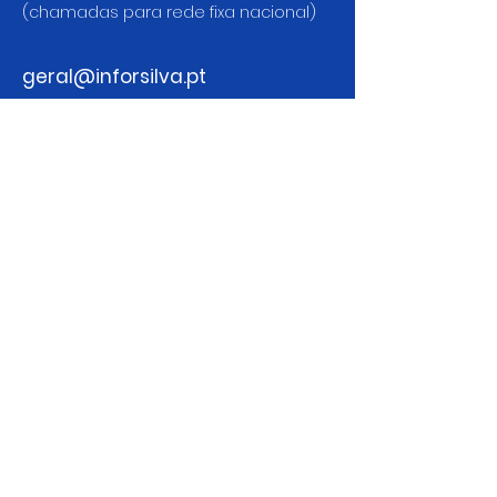
(chamadas para rede fixa nacional)
geral@inforsilva.pt
Assine nossa newsletter
Email
Enviar
Política de Privacidade
Termos e condições