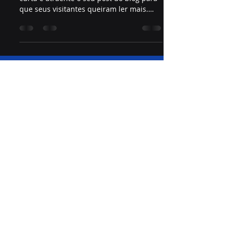
que seus visitantes queiram ler mais.
Bem-vindo ao seu...
255 341 132
(chamadas para rede fixa nacional)
geral@inforsilva.pt
Assine nossa newsletter
Email