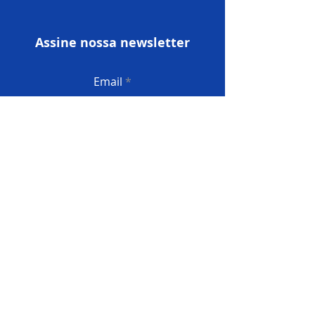
Assine nossa newsletter
Email
Enviar
Política de Privacidade
Termos e condições
Livro de reclamações
© 2025 InforSI - Todos os direitos