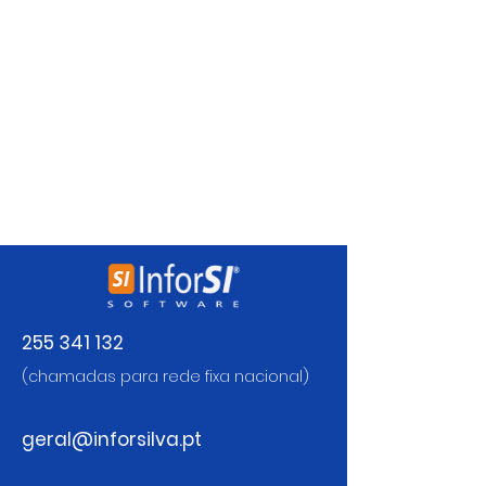
Ainda não há nada para
mostrar
Quando esse membro adicionar
informações sobre si mesmo, você
as verá aqui.
255 341 132
(chamadas para rede fixa nacional)
geral@inforsilva.pt