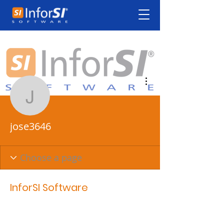
Mais ações
jose3646
jose3646
InforSI Software